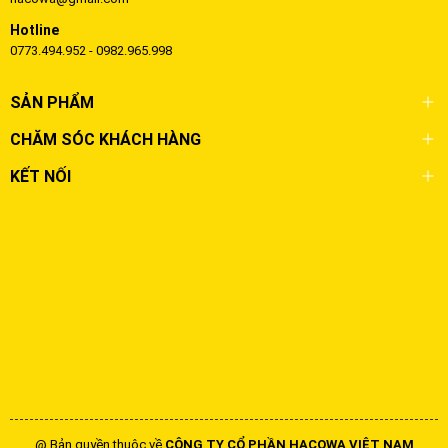
Hotline
0773.494.952 - 0982.965.998
SẢN PHẨM
CHĂM SÓC KHÁCH HÀNG
KẾT NỐI
@ Bản quyền thuộc về
CÔNG TY CỔ PHẦN HACOWA VIỆT NAM