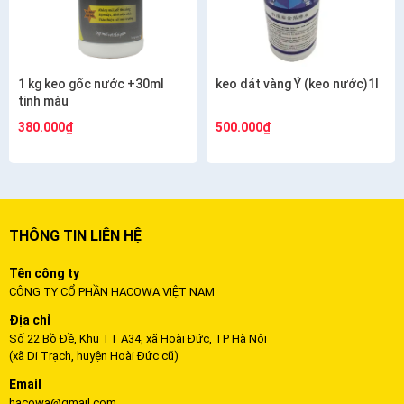
1 kg keo gốc nước +30ml
keo dát vàng Ý (keo nước)1l
tinh màu
380.000₫
500.000₫
THÔNG TIN LIÊN HỆ
Tên công ty
CÔNG TY CỔ PHẦN HACOWA VIỆT NAM
Địa chỉ
Số 22 Bồ Đề, Khu TT A34, xã Hoài Đức, TP Hà Nội
(xã Di Trạch, huyện Hoài Đức cũ)
Email
hacowa@gmail.com