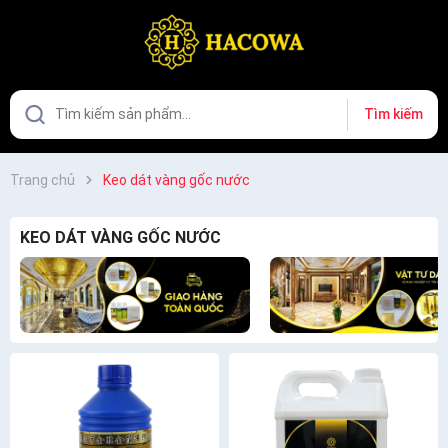
Tìm kiếm
Trang chủ
Keo dát vàng gốc nước
KEO DÁT VÀNG GỐC NƯỚC