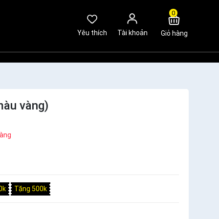
0
Yêu thích
Tài khoản
Giỏ hàng
màu vàng)
hàng
0k
Tặng 500k