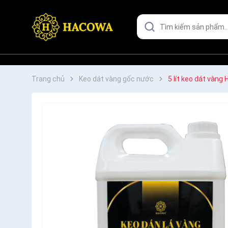
Trang chủ
Keo dát vàng gốc nước
5 lít keo dát vàng