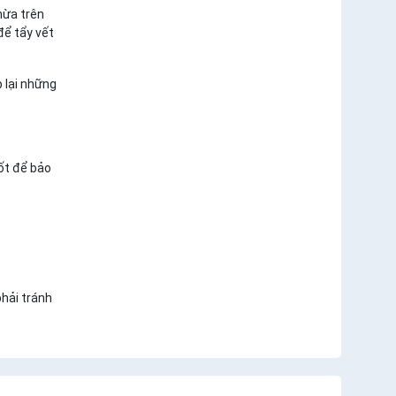
thừa trên
để tẩy vết
p lại những
ốt để bảo
hải tránh