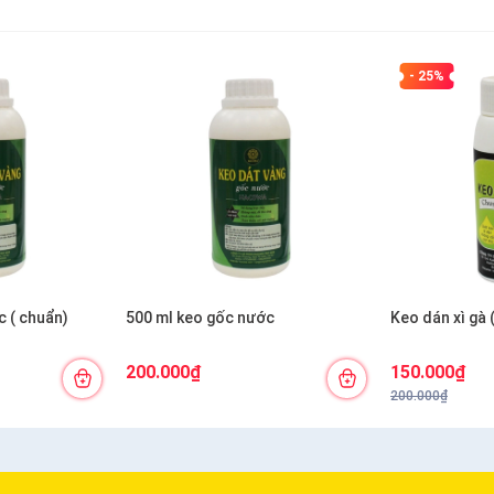
- 25%
 ( chuẩn)
500 ml keo gốc nước
Keo dán xì gà 
200.000₫
150.000₫
200.000₫