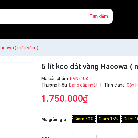
Tìm kiếm
 Hacowa ( màu vàng)
5 lít keo dát vàng Hacowa ( 
Mã sản phẩm:
PVN2108
Thương hiệu:
Đang cập nhật
|
Tình trạng:
Còn 
1.750.000₫
Giảm 50%
Giảm 15%
Giảm 1
Mã giảm giá