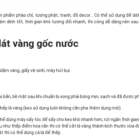
 phẩm phào chỉ, tượng phật, tranh, đồ decor... Có thể sử dụng để dát
bám dính tốt, thời gian khô tương đối nhanh, thi công dễ dàng nên sau
át vàng gốc nước
 dặm vàng, giấy vệ sinh, máy hút bụi.
ụi bẩn, bề mặt sau khi chuẩn bị xong phải bóng mịn, sạch và đã được p
 thếp lá vàng (keo sử dụng luôn không cần pha thêm dung môi).
ó thể dùng máy sấy tóc để sấy cho keo khô nhanh hơn, rút ngắn thời gian
dụ như thếp điểm hoa văn thì có thể cắt lá vàng thành kích thước vừa đủ 
 thì có thể dùng cả lá để thếp.