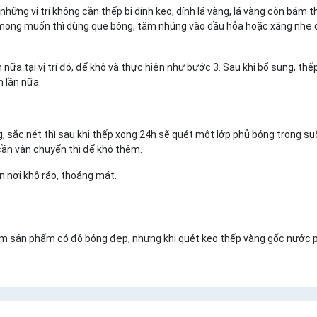
(những vị trí không cần thếp bị dính keo, dính lá vàng, lá vàng còn bám 
oài mong muốn thì dùng que bông, tăm nhúng vào dầu hỏa hoặc xăng nhẹ 
n nữa tại vị trí đó, để khô và thực hiện như bước 3. Sau khi bổ sung, thế
m lần nữa.
 sắc nét thì sau khi thếp xong 24h sẽ quét một lớp phủ bóng trong su
cần vận chuyển thì để khô thêm.
ản nơi khô ráo, thoáng mát.
m sản phẩm có độ bóng đẹp, nhưng khi quét keo thếp vàng gốc nước p