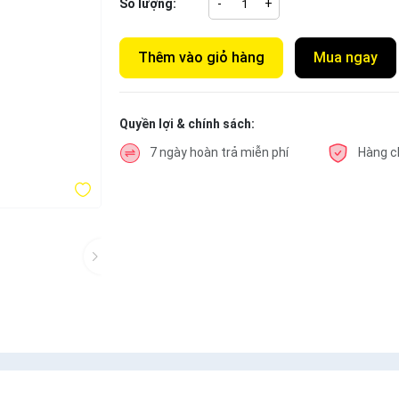
Số lượng:
-
+
Thêm vào giỏ hàng
Mua ngay
Quyền lợi & chính sách:
7 ngày hoàn trả miễn phí
Hàng c