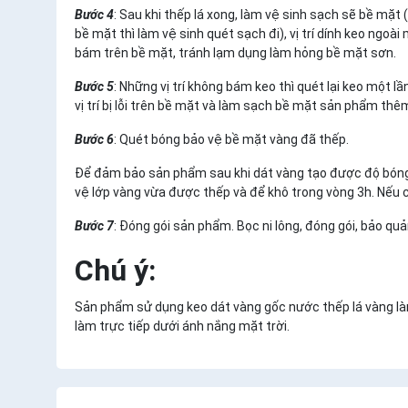
Bước 4
: Sau khi thếp lá xong, làm vệ sinh sạch sẽ bề mặt 
bề mặt thì làm vệ sinh quét sạch đi), vị trí dính keo ng
bám trên bề mặt, tránh lạm dụng làm hỏng bề mặt sơn.
Bước 5
: Những vị trí không bám keo thì quét lại keo một lầ
vị trí bị lỗi trên bề mặt và làm sạch bề mặt sản phẩm thê
Bước 6
: Quét bóng bảo vệ bề mặt vàng đã thếp.
Để đảm bảo sản phẩm sau khi dát vàng tạo được độ bóng,
vệ lớp vàng vừa được thếp và để khô trong vòng 3h. Nếu 
Bước 7
: Đóng gói sản phẩm. Bọc ni lông, đóng gói, bảo qu
Chú ý:
Sản phẩm sử dụng keo dát vàng gốc nước thếp lá vàng là
làm trực tiếp dưới ánh nắng mặt trời.