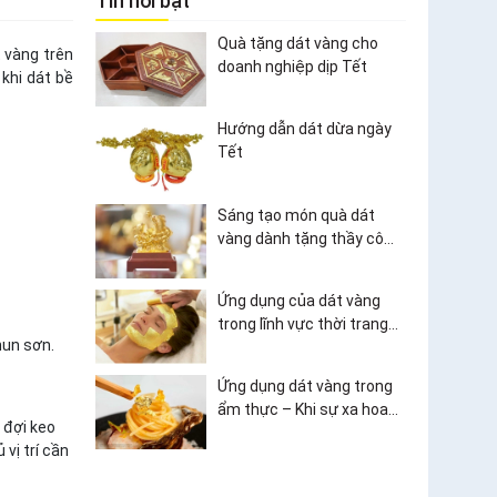
Tin nổi bật
Quà tặng dát vàng cho
 vàng trên
doanh nghiệp dịp Tết
 khi dát bề
Hướng dẫn dát dừa ngày
Tết
Sáng tạo món quà dát
vàng dành tặng thầy cô
ngày Nhà giáo Việt Nam
20/11
Ứng dụng của dát vàng
trong lĩnh vực thời trang
hun sơn.
và làm đẹp
Ứng dụng dát vàng trong
ẩm thực – Khi sự xa hoa
 đợi keo
bước vào thế giới ẩm thực
vị trí cần