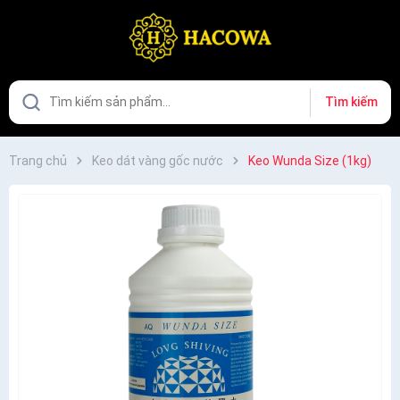
Tìm kiếm
Trang chủ
Keo dát vàng gốc nước
Keo Wunda Size (1kg)