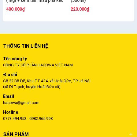
(1kg) + kèm tinh màu pha keo
(500ml)
400.000₫
220.000₫
THÔNG TIN LIÊN HỆ
Tên công ty
CÔNG TY CỔ PHẦN HACOWA VIỆT NAM
Địa chỉ
Số 22 Bồ Đề, Khu TT A34, xã Hoài Đức, TP Hà Nội
(xã Di Trạch, huyện Hoài Đức cũ)
Email
hacowa@gmail.com
Hotline
0773.494.952 - 0982.965.998
SẢN PHẨM