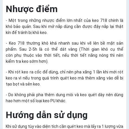
Nhược điểm
- Một trong những nhược điểm lớn nhất của keo 718 chính là
khó bảo quản. Sau khi mở nắp dùng cần được đậy nắp lại thật
kín để tránh bị khô keo.
- Keo 718 thường khô khá nhanh sau khi vẽ lên bề mặt sản
phẩm. Sau 2-5h là có thể dát vàng (Thời gian khô cụ thể
còn phụ thuộc vào thời tiết, nếu thời tiết nắng nóng thì nên
kiểm tra keo sớm hơn).
- Khi rót keo ra cốc để dùng, chỉ nên pha xăng 1 lần khi mới rót
keo ra vì nếu trong quá trình quét keo mà thêm xăng vào dễ bị
tạo bọt và sên keo.
- Do không phải pha thêm dung môi và keo quét dày nên dùng
hao hơn một số loại
keo PU khác.
Hướng dẫn sử dụng
Khi sử dụng tùy vào diện tích cần quét keo mà lấy ra 1 lượng vừa