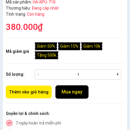
Mã sản phẩm:
HA-KPU-718
Thương hiệu:
Đang cập nhật
Tình trạng:
Còn hàng
380.000₫
Giảm 50%
Giảm 15%
Giảm 10k
Mã giảm giá
Tặng 500k
Số lượng:
-
+
Mua ngay
Thêm vào giỏ hàng
Quyền lợi & chính sách:
7 ngày hoàn trả miễn phí