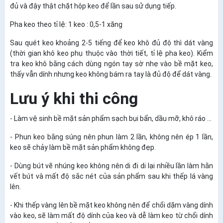
đủ và đậy thật chặt hộp keo để lần sau sử dụng tiếp.
Pha keo theo tỉ lệ: 1 keo : 0,5-1 xăng
Sau quét keo khoảng 2-5 tiếng để keo khô đủ độ thì dát vàng
(thời gian khô keo phụ thuộc vào thời tiết, tỉ lệ pha keo). Kiểm
tra keo khô bằng cách dùng ngón tay sờ nhẹ vào bề mặt keo,
thấy vẫn dính nhưng keo không bám ra tay là đủ độ để dát vàng.
Lưu ý khi thi công
- Làm vệ sinh bề mặt sản phẩm sạch bụi bẩn, dầu mỡ, khô ráo ...
- Phun keo bằng súng nên phun làm 2 lần, không nên ép 1 lần,
keo sẽ chảy làm bề mặt sản phẩm không đẹp.
- Dùng bút vẽ nhúng keo không nên di đi di lại nhiều lần làm hằn
vết bút và mất độ sắc nét của sản phẩm sau khi thếp lá vàng
lên.
- Khi thếp vàng lên bề mặt keo không nên để chổi dặm vàng dính
vào keo, sẽ làm mất độ dính của keo và dễ làm keo từ chổi dính