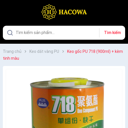
Tìm kiếm
Trang chủ
Keo dát vàng PU
Keo gốc PU 718 (900ml) + kèm
tinh màu