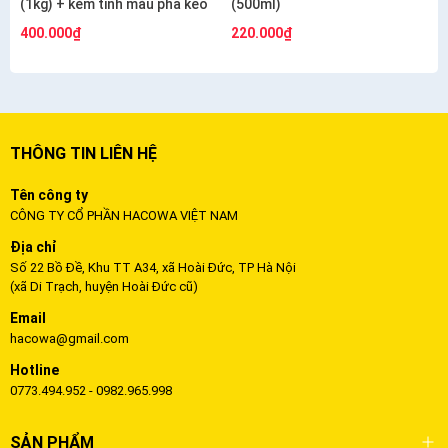
(1kg) + kèm tinh màu pha keo
(500ml)
400.000₫
220.000₫
THÔNG TIN LIÊN HỆ
Tên công ty
CÔNG TY CỔ PHẦN HACOWA VIỆT NAM
Địa chỉ
Số 22 Bồ Đề, Khu TT A34, xã Hoài Đức, TP Hà Nội
(xã Di Trạch, huyện Hoài Đức cũ)
Email
hacowa@gmail.com
Hotline
0773.494.952 - 0982.965.998
SẢN PHẨM