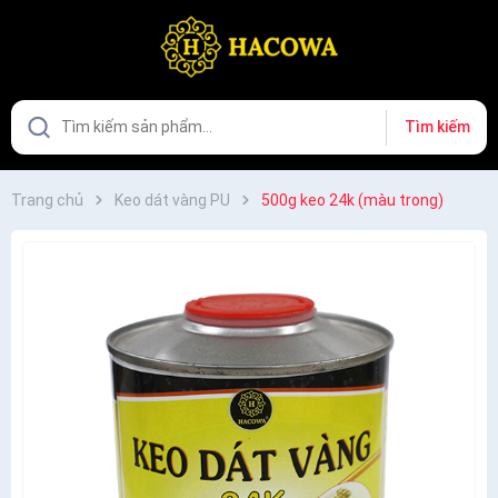
Tìm kiếm
Trang chủ
Keo dát vàng PU
500g keo 24k (màu trong)