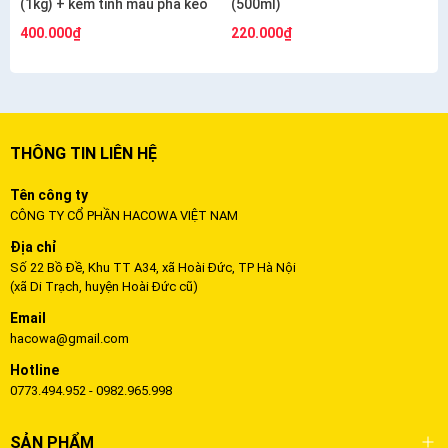
(1kg) + kèm tinh màu pha keo
(500ml)
400.000₫
220.000₫
THÔNG TIN LIÊN HỆ
Tên công ty
CÔNG TY CỔ PHẦN HACOWA VIỆT NAM
Địa chỉ
Số 22 Bồ Đề, Khu TT A34, xã Hoài Đức, TP Hà Nội
(xã Di Trạch, huyện Hoài Đức cũ)
Email
hacowa@gmail.com
Hotline
0773.494.952 - 0982.965.998
SẢN PHẨM