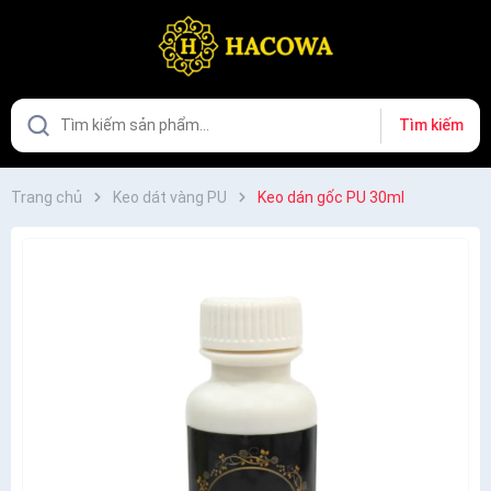
Tìm kiếm
Trang chủ
Keo dát vàng PU
Keo dán gốc PU 30ml