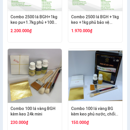
Combo 2500 lá BGH+1kg
Combo 2500 lá BGH +1kg
keo pu+1.7kg phủ +100g
keo +1kg phủ bảo vệ
bông+thỏ S6.10+cán
+100g bông + thỏ S7,10+
2.200.000₫
1.970.000₫
ngắn s12+s7 cước
cán vàng S12+ nhọn
S12+cước S7
Combo 100 lá vàng BGH
Combo 100 lá vàng BG
kèm keo 24k mini
kèm keo phủ nước, chổi
cước S8, thỏ S8, bút kiến
230.000₫
150.000₫
tạo