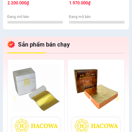
bông+thỏ S6.10+cán ngắn
bông + thỏ S7,10+ cán vàng
2.200.000₫
1.970.000₫
s12+s7 cước
S12+ nhọn S12+cước S7
Đang mở bán
Đang mở bán
Sản phẩm bán chạy