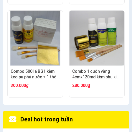
Combo 500 lá BG1 kèm
Combo 1 cuộn vàng
keo pu phủ nước + 1 thỏ
4cmx120md kèm phụ kiện
S9+2 thỏ S3
dát gỗ, nhựa, kim loại
300.000₫
280.000₫
Deal hot trong tuần