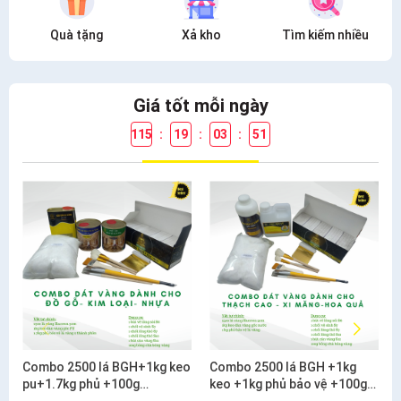
Quà tặng
Xả kho
Tìm kiếm nhiều
Giá tốt mỗi ngày
115
:
19
:
03
:
51
Combo 2500 lá BGH+1kg keo
Combo 2500 lá BGH +1kg
pu+1.7kg phủ +100g
keo +1kg phủ bảo vệ +100g