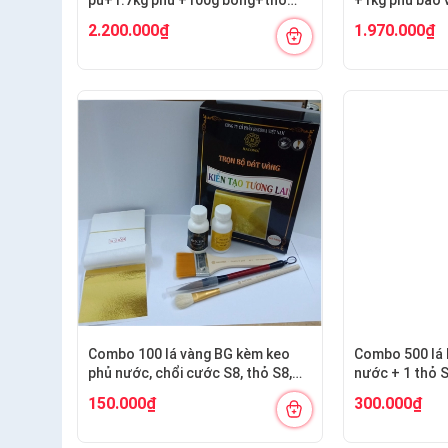
S6.10+cán ngắn s12+s7 cước
S7,10+ cán và
2.200.000₫
1.970.000₫
S12+cước S7
Combo 100 lá vàng BG kèm keo
Combo 500 lá 
phủ nước, chổi cước S8, thỏ S8,
nước + 1 thỏ 
bút kiến tạo
150.000₫
300.000₫