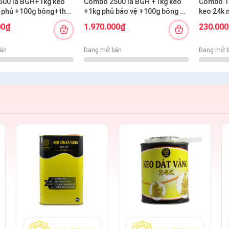
00 lá BGH+1kg keo
Combo 2500 lá BGH +1kg keo
Combo 1
 phủ +100g bông+thỏ
+1kg phủ bảo vệ +100g bông +
keo 24k 
n ngắn s12+s7 cước
thỏ S7,10+ cán vàng S12+ nhọn
00₫
1.970.000₫
230.00
S12+cước S7
án
Đang mở bán
Đang mở 