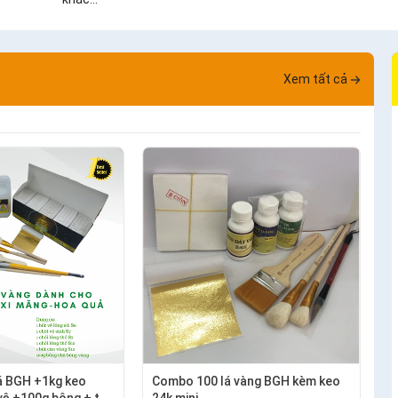
Xem tất cả
á BGH +1kg keo
Combo 100 lá vàng BGH kèm keo
vệ +100g bông + thỏ
24k mini