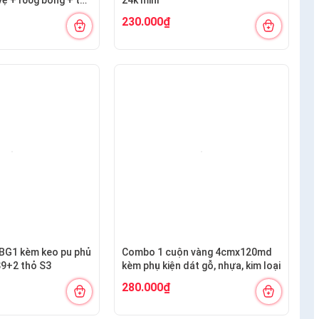
ng S12+ nhọn
230.000₫
BG1 kèm keo pu phủ
Combo 1 cuộn vàng 4cmx120md
S9+2 thỏ S3
kèm phụ kiện dát gỗ, nhựa, kim loại
280.000₫