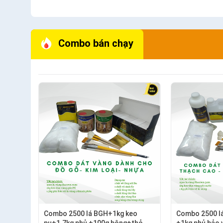
Combo bán chạy
Combo 2500 lá BGH+1kg keo
Combo 2500 l
pu+1.7kg phủ +100g bông+thỏ
+1kg phủ bảo 