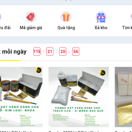
u đãi
Mã giảm giá
Quà tặng
Xả kho
Tìm 
t mỗi ngày
115
:
21
:
20
:
54