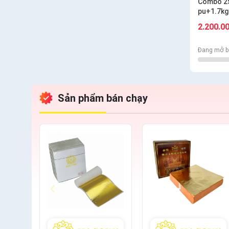
Combo 25
pu+1.7kg
S6.10+cá
2.200.0
Đang mở b
Sản phẩm bán chạy