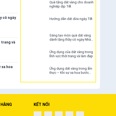
Quà tặng dát vàng cho doanh
nghiệp dịp Tết
y cô ngày
Hướng dẫn dát dừa ngày Tết
Sáng tạo món quà dát vàng
dành tặng thầy cô ngày Nhà
 trang và
giáo Việt Nam 20/11
Ứng dụng của dát vàng trong
lĩnh vực thời trang và làm đẹp
ự xa hoa
Ứng dụng dát vàng trong ẩm
thực – Khi sự xa hoa bước
vào thế giới ẩm thực
 HÀNG
KẾT NỐI