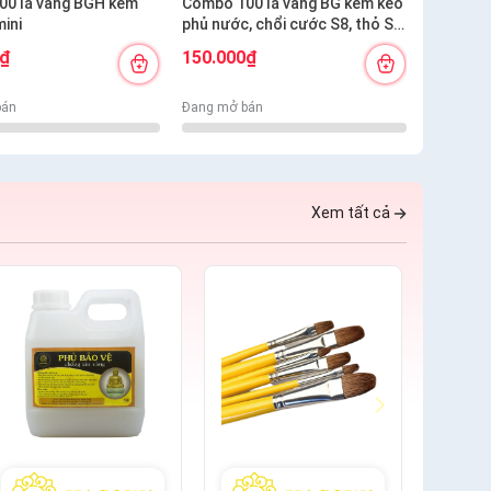
00 lá vàng BGH kèm
Combo 100 lá vàng BG kèm keo
Combo 5
mini
phủ nước, chổi cước S8, thỏ S8,
phủ nước
bút kiến tạo
0₫
150.000₫
300.00
bán
Đang mở bán
Đang mở 
Xem tất cả