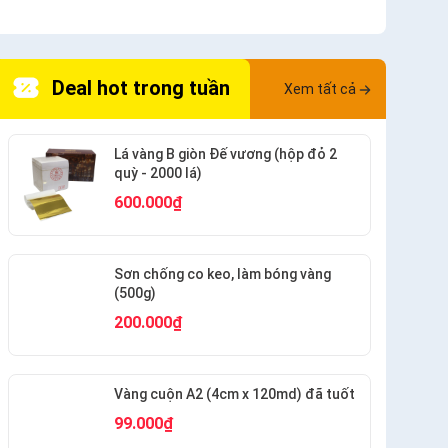
Deal hot trong tuần
Xem tất cả
Lá vàng B giòn Đế vương (hộp đỏ 2
quỳ - 2000 lá)
600.000₫
Sơn chống co keo, làm bóng vàng
(500g)
200.000₫
Vàng cuộn A2 (4cm x 120md) đã tuốt
99.000₫