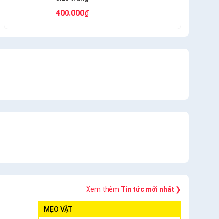
400.000₫
Xem thêm
Tin tức mới nhất
❯
MẸO VẶT