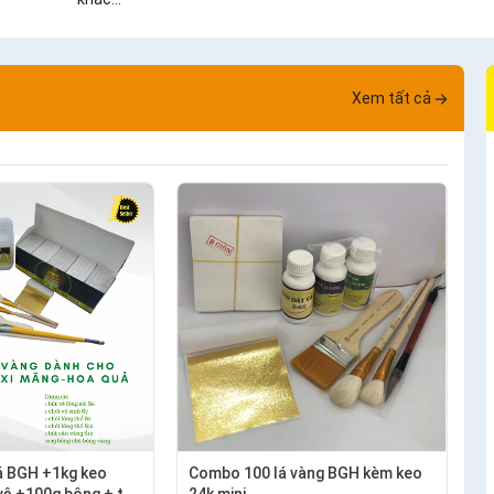
Xem tất cả
á BGH +1kg keo
Combo 100 lá vàng BGH kèm keo
vệ +100g bông + thỏ
24k mini