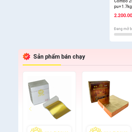
Combo 25
pu+1.7kg
S6.10+cá
2.200.0
Đang mở b
Sản phẩm bán chạy