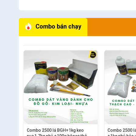
Combo bán chạy
Combo 2500 lá BGH+1kg keo
Combo 2500 l
pu+1.7kg phủ +100g bông+thỏ
+1kg phủ bảo 