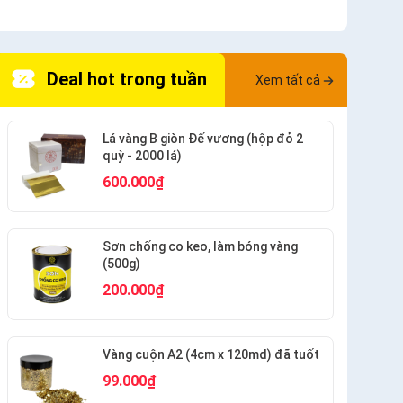
Deal hot trong tuần
Xem tất cả
Lá vàng B giòn Đế vương (hộp đỏ 2
quỳ - 2000 lá)
600.000₫
Sơn chống co keo, làm bóng vàng
(500g)
200.000₫
Vàng cuộn A2 (4cm x 120md) đã tuốt
99.000₫