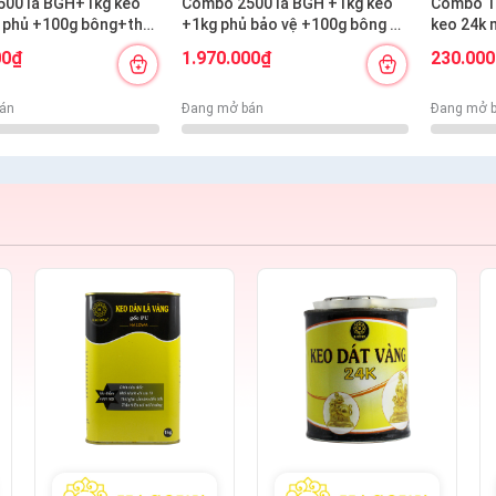
00 lá BGH+1kg keo
Combo 2500 lá BGH +1kg keo
Combo 1
 phủ +100g bông+thỏ
+1kg phủ bảo vệ +100g bông +
keo 24k 
n ngắn s12+s7 cước
thỏ S7,10+ cán vàng S12+ nhọn
00₫
1.970.000₫
230.00
S12+cước S7
án
Đang mở bán
Đang mở 