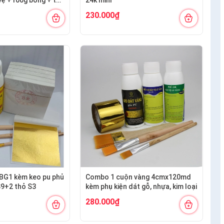
ng S12+ nhọn
230.000₫
BG1 kèm keo pu phủ
Combo 1 cuộn vàng 4cmx120md
S9+2 thỏ S3
kèm phụ kiện dát gỗ, nhựa, kim loại
280.000₫