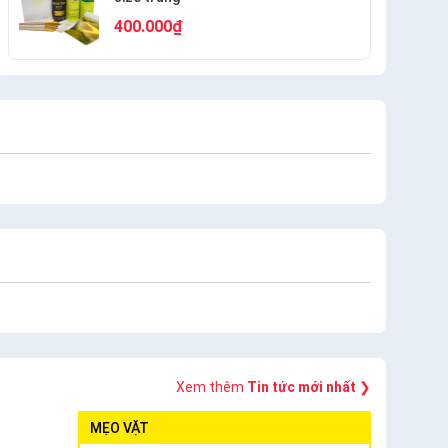
400.000₫
Xem thêm
Tin tức mới nhất
❯
MẸO VẶT