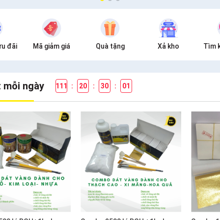
u đãi
Mã giảm giá
Quà tặng
Xả kho
Tìm 
t mỗi ngày
111
:
20
:
29
:
59