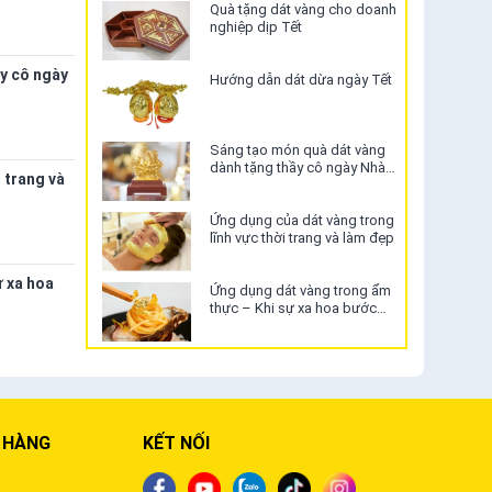
Quà tặng dát vàng cho doanh
nghiệp dịp Tết
y cô ngày
Hướng dẫn dát dừa ngày Tết
Sáng tạo món quà dát vàng
dành tặng thầy cô ngày Nhà
 trang và
giáo Việt Nam 20/11
Ứng dụng của dát vàng trong
lĩnh vực thời trang và làm đẹp
ự xa hoa
Ứng dụng dát vàng trong ẩm
thực – Khi sự xa hoa bước
vào thế giới ẩm thực
 HÀNG
KẾT NỐI