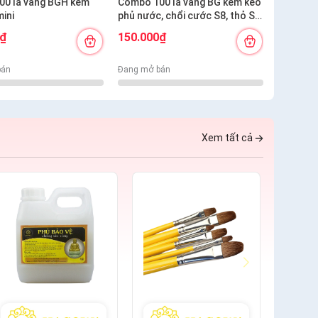
00 lá vàng BGH kèm
Combo 100 lá vàng BG kèm keo
Combo 5
mini
phủ nước, chổi cước S8, thỏ S8,
phủ nước
bút kiến tạo
0₫
150.000₫
300.00
bán
Đang mở bán
Đang mở 
Xem tất cả