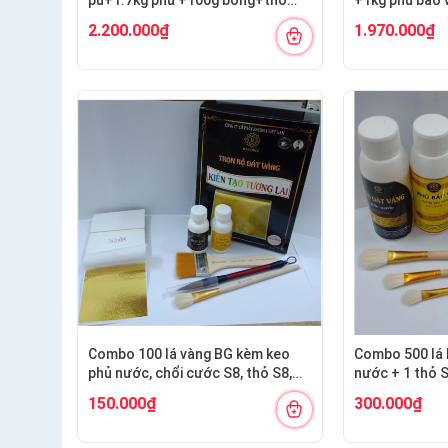
S6.10+cán ngắn s12+s7 cước
S7,10+ cán và
2.200.000₫
1.970.000₫
S12+cước S7
Combo 100 lá vàng BG kèm keo
Combo 500 lá 
phủ nước, chổi cước S8, thỏ S8,
nước + 1 thỏ 
bút kiến tạo
150.000₫
300.000₫