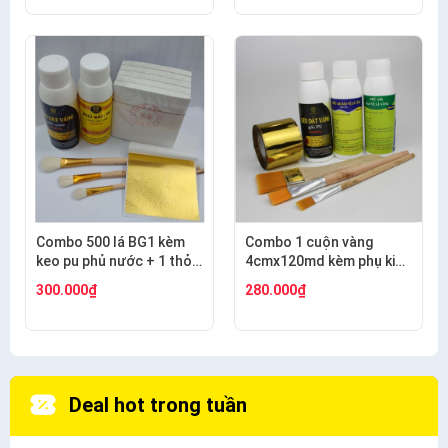
Combo 500 lá BG1 kèm
Combo 1 cuộn vàng
keo pu phủ nước + 1 thỏ
4cmx120md kèm phụ kiện
S9+2 thỏ S3
dát gỗ, nhựa, kim loại
300.000₫
280.000₫
Deal hot trong tuần