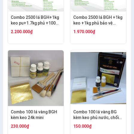
Combo 2500 lá BGH+1kg
Combo 2500 lá BGH +1kg
keo pu+1.7kg phủ +100g
keo +1kg phủ bảo vệ
bông+thỏ S6.10+cán
+100g bông + thỏ S7,10+
2.200.000₫
1.970.000₫
ngắn s12+s7 cước
cán vàng S12+ nhọn
S12+cước S7
Combo 100 lá vàng BGH
Combo 100 lá vàng BG
kèm keo 24k mini
kèm keo phủ nước, chổi
cước S8, thỏ S8, bút kiến
230.000₫
150.000₫
tạo