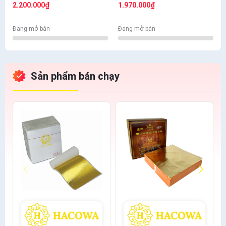
bông+thỏ S6.10+cán ngắn
bông + thỏ S7,10+ cán vàng
2.200.000₫
1.970.000₫
s12+s7 cước
S12+ nhọn S12+cước S7
Đang mở bán
Đang mở bán
Sản phẩm bán chạy