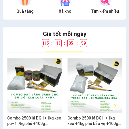
Quà tặng
Xả kho
Tìm kiếm nhiều
Giá tốt mỗi ngày
115
:
13
:
05
:
59
Combo 2500 lá BGH+1kg keo
Combo 2500 lá BGH +1kg
pu+1.7kg phủ +100g
keo +1kg phủ bảo vệ +100g