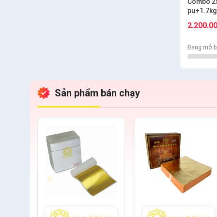
Combo 25
pu+1.7kg
S6.10+cá
2.200.0
Đang mở b
Sản phẩm bán chạy