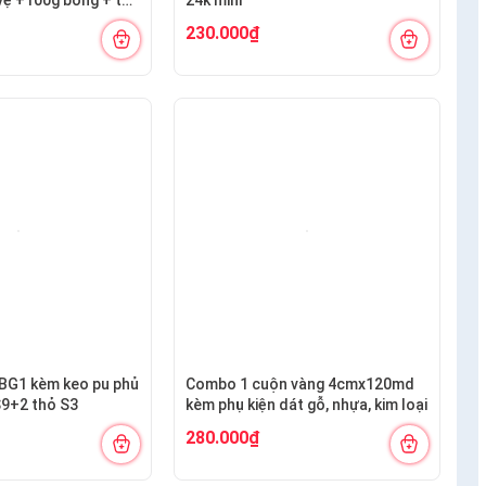
ng S12+ nhọn
230.000₫
BG1 kèm keo pu phủ
Combo 1 cuộn vàng 4cmx120md
S9+2 thỏ S3
kèm phụ kiện dát gỗ, nhựa, kim loại
280.000₫