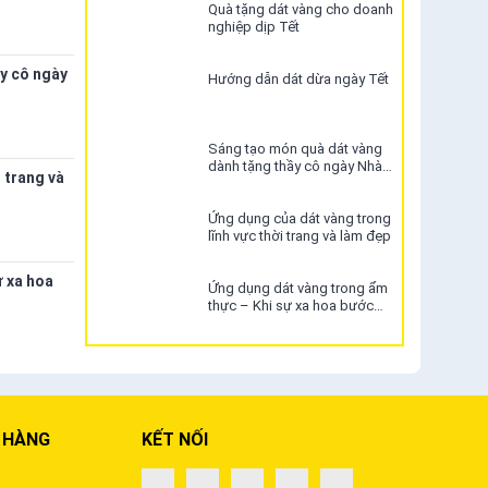
Quà tặng dát vàng cho doanh
nghiệp dịp Tết
y cô ngày
Hướng dẫn dát dừa ngày Tết
Sáng tạo món quà dát vàng
dành tặng thầy cô ngày Nhà
 trang và
giáo Việt Nam 20/11
Ứng dụng của dát vàng trong
lĩnh vực thời trang và làm đẹp
ự xa hoa
Ứng dụng dát vàng trong ẩm
thực – Khi sự xa hoa bước
vào thế giới ẩm thực
 HÀNG
KẾT NỐI