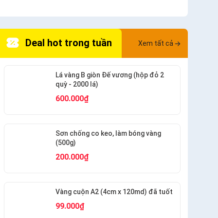
Deal hot trong tuần
Xem tất cả
Lá vàng B giòn Đế vương (hộp đỏ 2
quỳ - 2000 lá)
600.000₫
Sơn chống co keo, làm bóng vàng
(500g)
200.000₫
Vàng cuộn A2 (4cm x 120md) đã tuốt
99.000₫