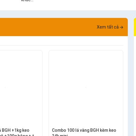
Xem tất cả
á BGH +1kg keo
Combo 100 lá vàng BGH kèm keo
vệ +100g bông + thỏ
24k mini