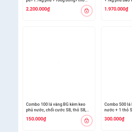
S6.10+cán ngắn s12+s7 cước
S7,10+ cán và
2.200.000₫
1.970.000₫
S12+cước S7
Combo 100 lá vàng BG kèm keo
Combo 500 lá 
phủ nước, chổi cước S8, thỏ S8,
nước + 1 thỏ 
bút kiến tạo
150.000₫
300.000₫