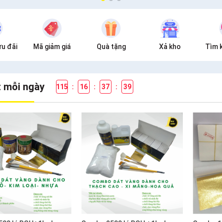
u đãi
Mã giảm giá
Quà tặng
Xả kho
Tìm 
t mỗi ngày
115
:
16
:
37
:
38