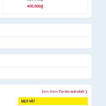
400.000₫
Xem thêm
Tin tức mới nhất
❯
MẸO VẶT