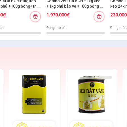
00 lá BGH+1kg keo
Combo 2500 lá BGH +1kg keo
Combo 1
 phủ +100g bông+thỏ
+1kg phủ bảo vệ +100g bông +
keo 24k 
n ngắn s12+s7 cước
thỏ S7,10+ cán vàng S12+ nhọn
00₫
1.970.000₫
230.00
S12+cước S7
án
Đang mở bán
Đang mở 