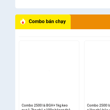
Combo bán chạy
Combo 2500 lá BGH+1kg keo
Combo 2500 l
pu+1.7kg phủ +100g bông+thỏ
+1kg phủ bảo 