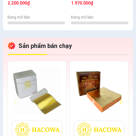
bông+thỏ S6.10+cán ngắn
bông + thỏ S7,10+ cán vàng
2.200.000₫
1.970.000₫
s12+s7 cước
S12+ nhọn S12+cước S7
Đang mở bán
Đang mở bán
Sản phẩm bán chạy