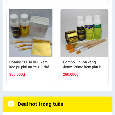
Combo 500 lá BG1 kèm
Combo 1 cuộn vàng
keo pu phủ nước + 1 thỏ
4cmx120md kèm phụ kiện
S9+2 thỏ S3
dát gỗ, nhựa, kim loại
300.000₫
280.000₫
Deal hot trong tuần