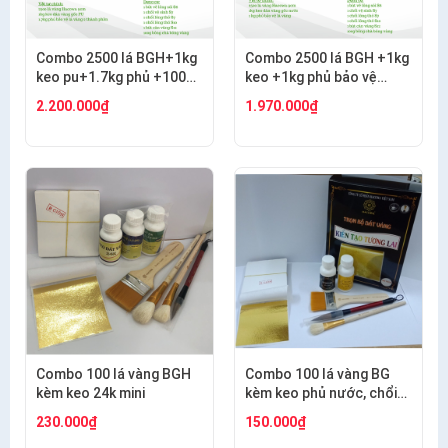
Combo 2500 lá BGH+1kg
Combo 2500 lá BGH +1kg
keo pu+1.7kg phủ +100g
keo +1kg phủ bảo vệ
bông+thỏ S6.10+cán
+100g bông + thỏ S7,10+
2.200.000₫
1.970.000₫
ngắn s12+s7 cước
cán vàng S12+ nhọn
S12+cước S7
Combo 100 lá vàng BGH
Combo 100 lá vàng BG
kèm keo 24k mini
kèm keo phủ nước, chổi
cước S8, thỏ S8, bút kiến
230.000₫
150.000₫
tạo