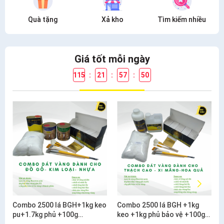
Quà tặng
Xả kho
Tìm kiếm nhiều
Giá tốt mỗi ngày
115
:
21
:
57
:
50
Combo 2500 lá BGH+1kg keo
Combo 2500 lá BGH +1kg
pu+1.7kg phủ +100g
keo +1kg phủ bảo vệ +100g