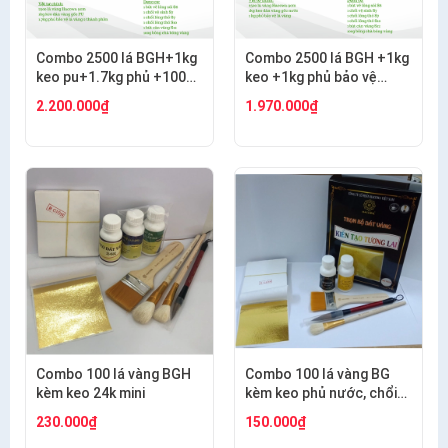
Combo 2500 lá BGH+1kg
Combo 2500 lá BGH +1kg
keo pu+1.7kg phủ +100g
keo +1kg phủ bảo vệ
bông+thỏ S6.10+cán
+100g bông + thỏ S7,10+
2.200.000₫
1.970.000₫
ngắn s12+s7 cước
cán vàng S12+ nhọn
S12+cước S7
Combo 100 lá vàng BGH
Combo 100 lá vàng BG
kèm keo 24k mini
kèm keo phủ nước, chổi
cước S8, thỏ S8, bút kiến
230.000₫
150.000₫
tạo