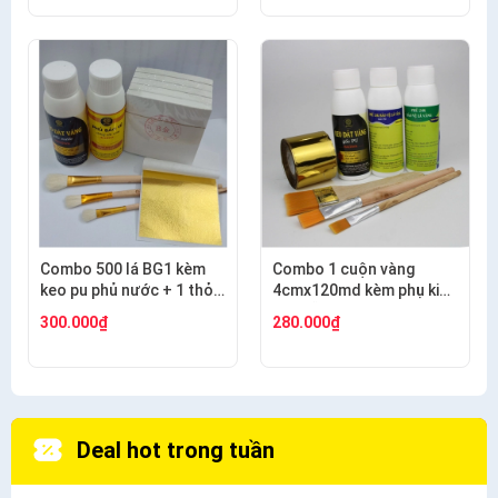
Combo 500 lá BG1 kèm
Combo 1 cuộn vàng
keo pu phủ nước + 1 thỏ
4cmx120md kèm phụ kiện
S9+2 thỏ S3
dát gỗ, nhựa, kim loại
300.000₫
280.000₫
Deal hot trong tuần