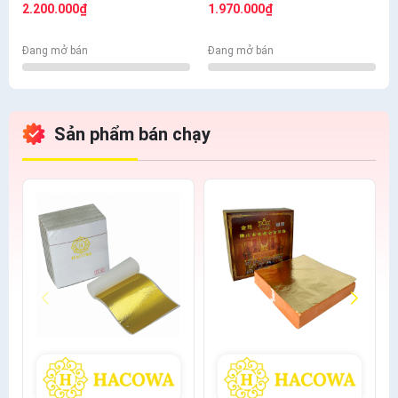
bông+thỏ S6.10+cán ngắn
bông + thỏ S7,10+ cán vàng
2.200.000₫
1.970.000₫
s12+s7 cước
S12+ nhọn S12+cước S7
Đang mở bán
Đang mở bán
Sản phẩm bán chạy