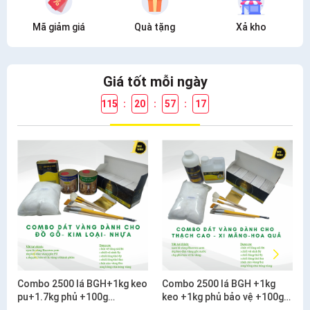
Mã giảm giá
Quà tặng
Xả kho
Giá tốt mỗi ngày
115
:
20
:
57
:
16
Combo 2500 lá BGH+1kg keo
Combo 2500 lá BGH +1kg
pu+1.7kg phủ +100g
keo +1kg phủ bảo vệ +100g