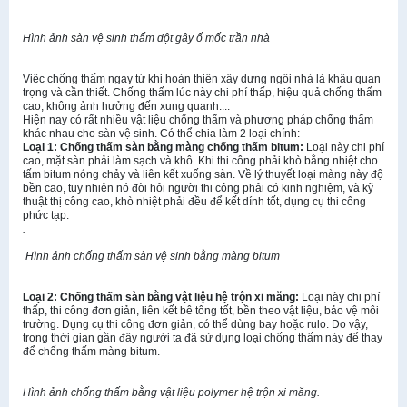
Hình ảnh sàn vệ sinh thấm dột gây ố mốc trần nhà
Việc chống thấm ngay từ khi hoàn thiện xây dựng ngôi nhà là khâu quan
trọng và cần thiết. Chống thấm lúc này chi phí thấp, hiệu quả chống thấm
cao, không ảnh hưởng đến xung quanh....
Hiện nay có rất nhiều vật liệu chống thấm và phương pháp chống thấm
khác nhau cho sàn vệ sinh. Có thể chia làm 2 loại chính:
Loại 1: Chống thấm sàn bằng màng chống thấm bitum:
Loại này chi phí
cao, mặt sàn phải làm sạch và khô. Khi thi công phải khò bằng nhiệt cho
tấm bitum nóng chảy và liên kết xuống sàn. Về lý thuyết loại màng này độ
bền cao, tuy nhiên nó đòi hỏi người thi công phải có kinh nghiệm, và kỹ
thuật thị công cao, khò nhiệt phải đều để kết dính tốt, dụng cụ thi công
phức tạp.
.
Hình ảnh c
hốn
g thấm
sàn vệ sinh bằng màng bitum
Loại 2: Chống thấm sàn bằng vật liệu hệ trộn xi măng:
Loại này chi phí
thấp, thi công đơn giản, liên kết bê tông tốt, bền theo vật liệu, bảo vệ môi
trường. Dụng cụ thi công đơn giản, có thể dùng bay hoặc rulo. Do vậy,
trong thời gian gần đây người ta đã sử dụng loại chống thấm này để thay
để chống thấm màng bitum.
Hình ảnh chống thấm bằng vật liệu polymer hệ trộn xi măng.