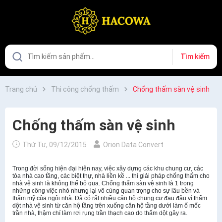
Tìm kiếm
Trang chủ
Thi công chống thấm
Chống thấm sàn vệ sinh
Chống thấm sàn vệ sinh
Thứ Tư, 09/12/2015
Orion Data Convert
Trong đời sống hiện đại hiện nay, việc xây dựng các khu chung cư, các
tòa nhà cao tầng, các biệt thự, nhà liền kề ... thì giải pháp chống thấm cho
nhà vệ sinh là không thể bỏ qua. Chống thấm sàn vệ sinh là 1 trong
những công việc nhỏ nhưng lại vô cùng quan trọng cho sự lâu bền và
thẩm mỹ của ngôi nhà. Đã có rất nhiều căn hộ chung cư đau đầu vì thấm
dột nhà vệ sinh từ căn hộ tầng trên xuống căn hộ tầng dưới làm ố mốc
trần nhà, thậm chí làm rơi rụng trần thạch cao do thấm dột gây ra.