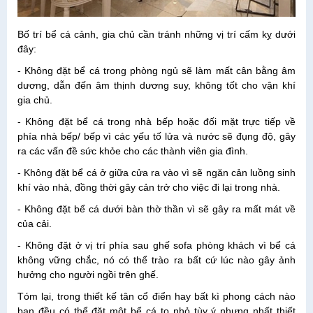
Bố trí bể cá cảnh, gia chủ cần tránh những vị trí cấm kỵ dưới
đây:
- Không đặt bể cá trong phòng ngủ sẽ làm mất cân bằng âm
dương, dẫn đến âm thịnh dương suy, không tốt cho vận khí
gia chủ.
- Không đặt bể cá trong nhà bếp hoặc đối mặt trực tiếp về
phía nhà bếp/ bếp vì các yếu tố lửa và nước sẽ đụng độ, gây
ra các vấn đề sức khỏe cho các thành viên gia đình.
- Không đặt bể cá ở giữa cửa ra vào vì sẽ ngăn cản luồng sinh
khí vào nhà, đồng thời gây cản trở cho việc đi lại trong nhà.
- Không đặt bể cá dưới bàn thờ thần vì sẽ gây ra mất mát về
của cải.
- Không đặt ở vị trí phía sau ghế sofa phòng khách vì bể cá
không vững chắc, nó có thể trào ra bất cứ lúc nào gây ảnh
hưởng cho người ngồi trên ghế.
Tóm lại, trong thiết kế tân cổ điển hay bất kì phong cách nào
bạn đều có thể đặt một bể cá to nhỏ tùy ý nhưng nhất thiết