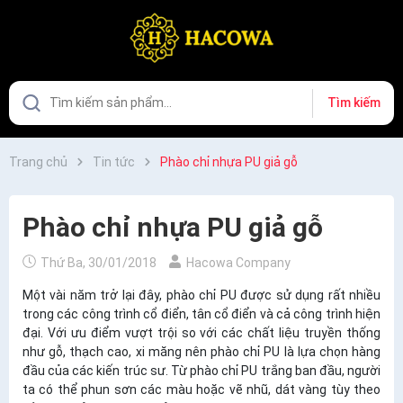
Tìm kiếm
Trang chủ
Tin tức
Phào chỉ nhựa PU giả gỗ
Phào chỉ nhựa PU giả gỗ
Thứ Ba, 30/01/2018
Hacowa Company
Một vài năm trở lại đây, phào chỉ PU được sử dụng rất nhiều
trong các công trình cổ điển, tân cổ điển và cả công trình hiện
đại. Với ưu điểm vượt trội so với các chất liệu truyền thống
như gỗ, thạch cao, xi măng nên phào chỉ PU là lựa chọn hàng
đầu của các kiến trúc sư. Từ phào chỉ PU trắng ban đầu, người
ta có thể phun sơn các màu hoặc vẽ nhũ, dát vàng tùy theo