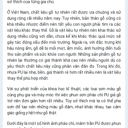
sở thích của từng gia chủ.
Ở Việt Nam, chất liệu gỗ tự nhiên rất được ưa chuộng và sử
dụng rộng rãi nhiều năm nay. Tuy nhiên, bản thân gỗ cũng có
khá nhiều nhược điểm nên tất yếu con người phải tìm ra các
vật liệu khác thay thế. Gỗ là vật liệu tự nhiên nên khai thác sử
dụng nhiều cũng vơi dần, chưa kể khi khác thác quá mức sẽ
gây tác động xấu đến môi trường. Ngoài ra, với đặc trưng khí
hậu nóng ẩm, gỗ dễ bị mối mọt, ẩm mốc, ảnh hưởng đến tuổi
thọ sản phẩm và sức khỏe con người. Những sản phẩm gỗ tự
nhiên lại thường có giá thành khá cao nên nhiều người dù có
yêu thích chất liệu này cũng phân vân đắn đo. Trong khi đó,
nhựa PU lại nhẹ, bền, giá thành rẻ hơn rất nhiều nên là vật liệu
thay thế phù hợp nhất.
Với sự phát triển của khoa học kĩ thuật, các loại sơn màu gỗ
cùng phụ gia và máy móc thì việc phun sơn phào chỉ PU giả gỗ
trở nên đơn giản hơn rất nhiều. Tùy sở thích mà ta có thể pha
sơn để tạo nên những màu gỗ đậm, nhạt khác nhau, tạo cảm
giác giống y hệt như gỗ thật.
Dưới đây là một số hình ảnh phào chỉ, mâm trần PU được phun