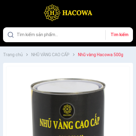
Tìm kiếm
Trang chủ
NHŨ VÀNG CAO CẤP
Nhũ vàng Hacowa 500g