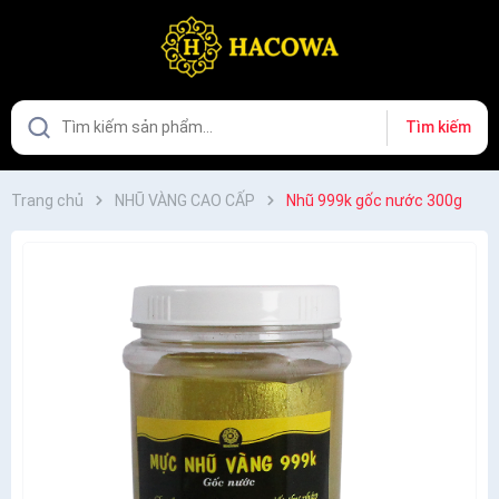
Tìm kiếm
Trang chủ
NHŨ VÀNG CAO CẤP
Nhũ 999k gốc nước 300g