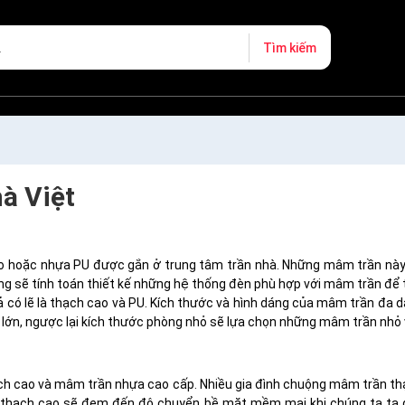
Tìm kiếm
hà Việt
cao hoặc nhựa PU được gắn ở trung tâm trần nhà. Những mâm trần này
g sẽ tính toán thiết kế những hệ thống đèn phù hợp với mâm trần để tạ
 có lẽ là thạch cao và PU. Kích thước và hình dáng của mâm trần đa d
lớn, ngược lại kích thước phòng nhỏ sẽ lựa chọn những mâm trần nhỏ v
ạch cao và mâm trần nhựa cao cấp. Nhiều gia đình chuộng mâm trần thạ
n thạch cao sẽ đem đến độ chuyển bề mặt mềm mại khi chúng ta ta q