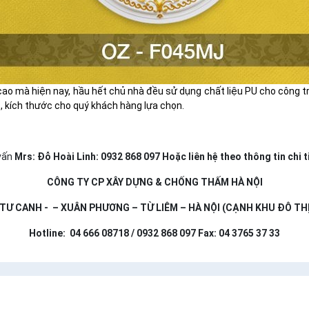
cao mà hiện nay, hầu hết chủ nhà đều sử dụng chất liệu PU cho công t
 kích thước cho quý khách hàng lựa chọn.
 vấn
Mrs: Đỗ Hoài Linh: 0932 868 097
Hoặc liên hệ theo thông tin chi t
CÔNG TY CP XÂY DỰNG & CHỐNG THẤM HÀ NỘI
TƯ CANH - – XUÂN PHƯƠNG – TỪ LIÊM – HÀ NỘI (CẠNH KHU ĐÔ TH
Hotline: 04 666 08718 / 0932 868 097 Fax: 04 3765 37 33