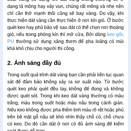
dạng lá mỏng hay vảy vụn, chúng rất mỏng và nhẹ nên
chỉ cần thở mạnh thôi cũng sẽ bay vàng. Do vậy, khi
thực hiện dát vàng cần thực hiện ở nơi kín gió. Ở bước
quét keo hay phủ bảo vệ sau dát có thể chọn nơi thoáng
gió, nếu trong phòng kín thì mở cửa. Bởi dòng
keo gốc
PU
thường sử dụng xăng thơm để pha loãng có mùi
khá khó chịu cho người thi công.
2. Ánh sáng đầy đủ
Trong suốt quá trình dát vàng bạn cần phải liên tục quan
sát để đảm bảo không xảy ra sơ suất nào. Từ bước
quét keo phải quét đều tay, không để đọng và không
được quét sót. Trong khi keo dát vàng thường có màu
trắng, màu trong suốt hoặc màu nâu trong cánh gián.
Nếu keo không được pha thêm tinh màu rõ rệt hoặc phủ
trên bề mặt gỗ nâu sẽ khó nhìn thấy chỗ có, chỗ chưa
có keo. Do đó cần dát ở nơi có đủ ánh sáng để kiểm
soát được dễ hơn.