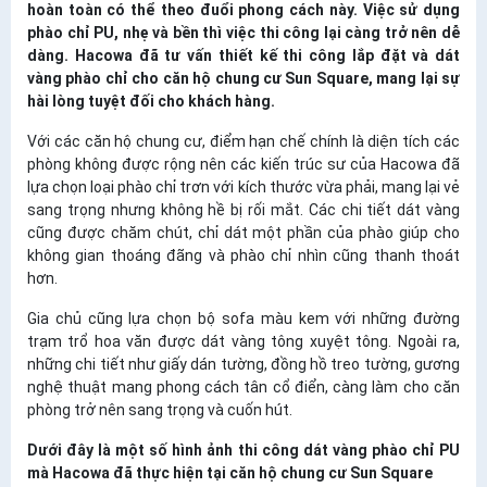
hoàn toàn có thể theo đuổi phong cách này. Việc sử dụng
phào chỉ PU, nhẹ và bền thì việc thi công lại càng trở nên dễ
dàng. Hacowa đã tư vấn thiết kế thi công lắp đặt và dát
vàng phào chỉ cho căn hộ chung cư Sun Square, mang lại sự
hài lòng tuyệt đối cho khách hàng.
Với các căn hộ chung cư, điểm hạn chế chính là diện tích các
phòng không được rộng nên các kiến trúc sư của Hacowa đã
lựa chọn loại phào chỉ trơn với kích thước vừa phải, mang lại vẻ
sang trọng nhưng không hề bị rối mắt. Các chi tiết dát vàng
cũng được chăm chút, chỉ dát một phần của phào giúp cho
không gian thoáng đãng và phào chỉ nhìn cũng thanh thoát
hơn.
Gia chủ cũng lựa chọn bộ sofa màu kem với những đường
trạm trổ hoa văn được dát vàng tông xuyệt tông. Ngoài ra,
những chi tiết như giấy dán tường, đồng hồ treo tường, gương
nghệ thuật mang phong cách tân cổ điển, càng làm cho căn
phòng trở nên sang trọng và cuốn hút.
Dưới đây là một số hình ảnh thi công dát vàng phào chỉ PU
mà Hacowa đã thực hiện tại căn hộ chung cư Sun Square