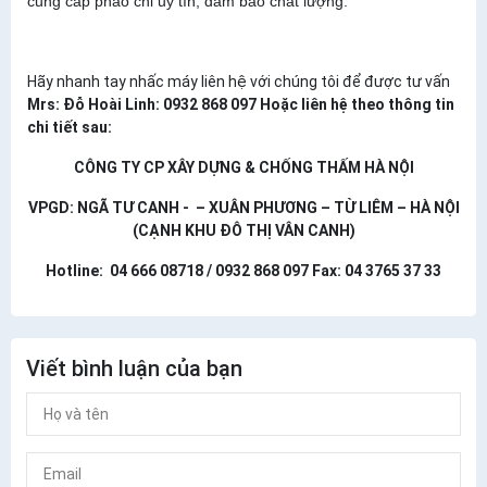
cung cấp phào chỉ uy tín, đảm bảo chất lượng.
Hãy nhanh tay nhấc máy liên hệ với chúng tôi để được tư vấn
Mrs: Đỗ Hoài Linh: 0932 868 097
Hoặc liên hệ theo thông tin
chi tiết sau:
CÔNG TY CP XÂY DỰNG & CHỐNG THẤM HÀ NỘI
VPGD: NGÃ TƯ CANH - – XUÂN PHƯƠNG – TỪ LIÊM – HÀ NỘI
(CẠNH KHU ĐÔ THỊ VÂN CANH)
Hotline: 04 666 08718 / 0932 868 097 Fax: 04 3765 37 33
Viết bình luận của bạn