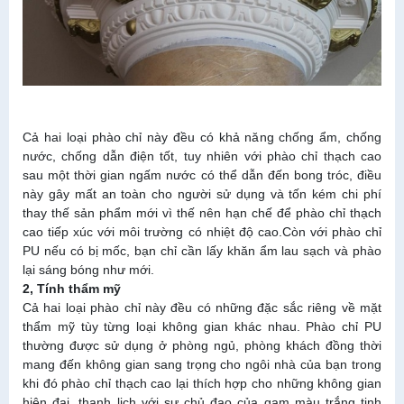
Cả hai loại phào chỉ này đều có khả năng chống ẩm, chống
nước, chống dẫn điện tốt, tuy nhiên với phào chỉ thạch cao
sau một thời gian ngấm nước có thể dẫn đến bong tróc, điều
này gây mất an toàn cho người sử dụng và tốn kém chi phí
thay thế sản phẩm mới vì thế nên hạn chế để phào chỉ thạch
cao tiếp xúc với môi trường có nhiệt độ cao.Còn với phào chỉ
PU nếu có bị mốc, bạn chỉ cần lấy khăn ẩm lau sạch và phào
lại sáng bóng như mới.
2, Tính thẩm mỹ
Cả hai loại phào chỉ này đều có những đặc sắc riêng về mặt
thẩm mỹ tùy từng loại không gian khác nhau. Phào chỉ PU
thường được sử dụng ở phòng ngủ, phòng khách đồng thời
mang đến không gian sang trọng cho ngôi nhà của bạn trong
khi đó phào chỉ thạch cao lại thích hợp cho những không gian
hiện đại, thanh lịch với sự chủ đạo của gam màu trắng tinh