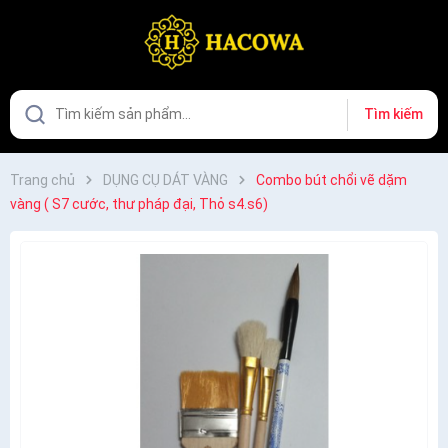
Tìm kiếm
Trang chủ
DỤNG CỤ DÁT VÀNG
Combo bút chổi vẽ dặm
vàng ( S7 cước, thư pháp đại, Thỏ s4.s6)