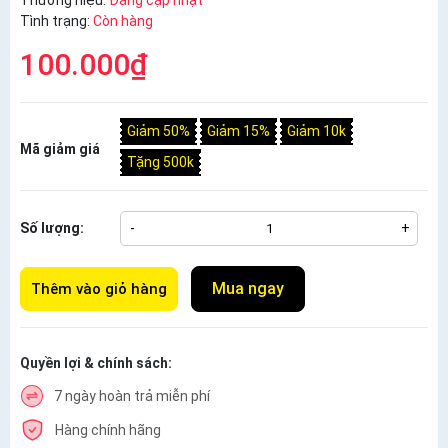
Thương hiệu:
Đang cập nhật
Tình trạng:
Còn hàng
100.000₫
Giảm 50%
Giảm 15%
Giảm 10k
Mã giảm giá
Tặng 500k
Số lượng:
-
+
Mua ngay
Thêm vào giỏ hàng
Quyền lợi & chính sách:
7 ngày hoàn trả miễn phí
Hàng chính hãng