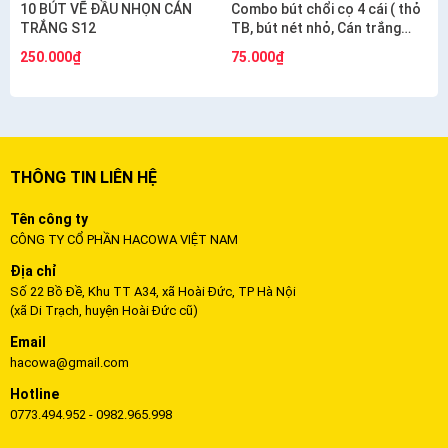
10 BÚT VẼ ĐẦU NHỌN CÁN
Combo bút chổi cọ 4 cái ( thỏ
TRẮNG S12
TB, bút nét nhỏ, Cán trắng
S12, cán vàng ngắn S6)
250.000₫
75.000₫
THÔNG TIN LIÊN HỆ
Tên công ty
CÔNG TY CỔ PHẦN HACOWA VIỆT NAM
Địa chỉ
Số 22 Bồ Đề, Khu TT A34, xã Hoài Đức, TP Hà Nội
(xã Di Trạch, huyện Hoài Đức cũ)
Email
hacowa@gmail.com
Hotline
0773.494.952 - 0982.965.998