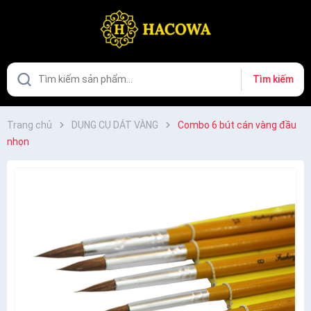
Tìm kiếm
Trang chủ
DỤNG CỤ DÁT VÀNG
Combo 6 bút cán vàng đầu
nhọn