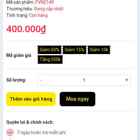
Mã sản phẩm:
PVN2149
Thương hiệu:
Đang cập nhật
Tình trạng:
Còn hàng
400.000₫
Giảm 50%
Giảm 15%
Giảm 10k
Mã giảm giá
Tặng 500k
Số lượng:
-
+
Mua ngay
Thêm vào giỏ hàng
Quyền lợi & chính sách:
7 ngày hoàn trả miễn phí