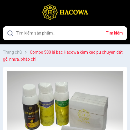
Tìm kiếm
Trang chủ
Combo 500 lá bạc Hacowa kèm keo pu chuyên dát
gỗ, nhựa, phào chỉ