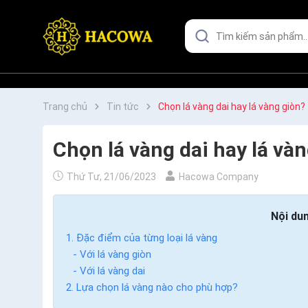
Trang chủ
Tin tức
Chọn lá vàng dai hay lá vàng giòn?
Chọn lá vàng dai hay lá và
Thứ Tư, 21/06/2023
Hacowa Company
Nội dun
1. Đặc điểm của từng loại lá vàng
- Với lá vàng giòn
- Với lá vàng dai
2. Lựa chọn lá vàng nào cho phù hợp?