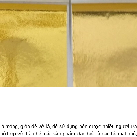
lá mỏng, giòn dễ vỡ lá, dễ sử dụng nên được nhiều người ưa 
ù hợp với hầu hết các sản phẩm, đặc biệt là các bề mặt nhỏ, n