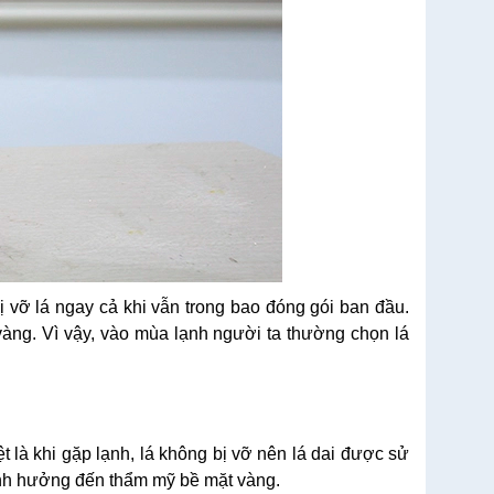
ị vỡ lá ngay cả khi vẫn trong bao đóng gói ban đầu.
vàng. Vì vậy, vào mùa lạnh người ta thường chọn lá
ệt là khi gặp lạnh, lá không bị vỡ nên lá dai được sử
 ảnh hưởng đến thẩm mỹ bề mặt vàng.