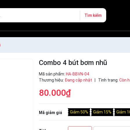
Tìm kiếm
ũ
Combo 4 bút bơm nhũ
Mã sản phẩm:
HA-BBVN-04
Thương hiệu:
Đang cập nhật
|
Tình trạng:
Còn 
80.000₫
Giảm 50%
Giảm 15%
Giảm 1
Mã giảm giá