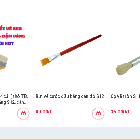
 cái ( thỏ TB,
Bút vẽ cước đầu bằng cán đỏ S12
Cọ vẽ tròn S1
ắng S12, cán
8.000₫
35.000₫