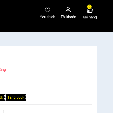
0
Yêu thích
Tài khoản
Giỏ hàng
hàng
0k
Tặng 500k