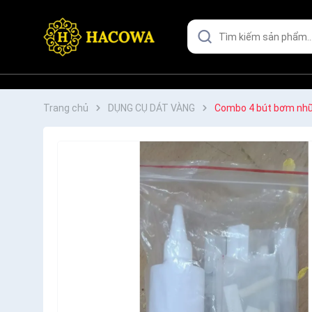
Trang chủ
DỤNG CỤ DÁT VÀNG
Combo 4 bút bơm nh