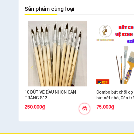
Sản phẩm cùng loại
10 BÚT VẼ ĐẦU NHỌN CÁN
Combo bút chổi cọ 4
TRẮNG S12
bút nét nhỏ, Cán tr
vàng ngắn S6)
250.000₫
75.000₫