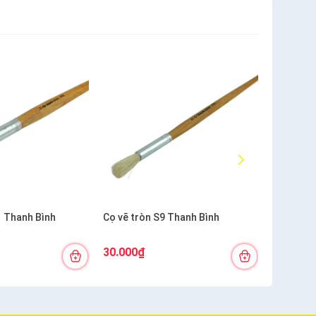
1 Thanh Bình
Cọ vẽ tròn S9 Thanh Bình
Cọ vẽ trò
30.000₫
27.000₫