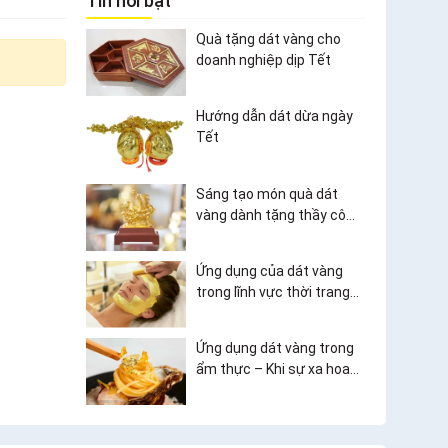
Tin nổi bật
Quà tặng dát vàng cho
doanh nghiệp dịp Tết
Hướng dẫn dát dừa ngày
Tết
Sáng tạo món quà dát
vàng dành tặng thầy cô
ngày Nhà giáo Việt Nam
20/11
Ứng dụng của dát vàng
trong lĩnh vực thời trang
và làm đẹp
Ứng dụng dát vàng trong
ẩm thực – Khi sự xa hoa
bước vào thế giới ẩm thực