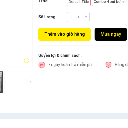
Title:
Default Title
Combo 4 bút bơm n
Số lượng:
-
+
Thêm vào giỏ hàng
Mua ngay
Quyền lợi & chính sách:
7 ngày hoàn trả miễn phí
Hàng c