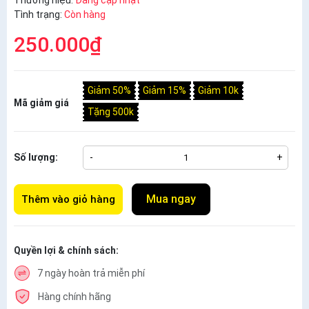
Thương hiệu:
Đang cập nhật
Tình trạng:
Còn hàng
250.000₫
Giảm 50%
Giảm 15%
Giảm 10k
Mã giảm giá
Tặng 500k
Số lượng:
-
+
Mua ngay
Thêm vào giỏ hàng
Quyền lợi & chính sách:
7 ngày hoàn trả miễn phí
Hàng chính hãng