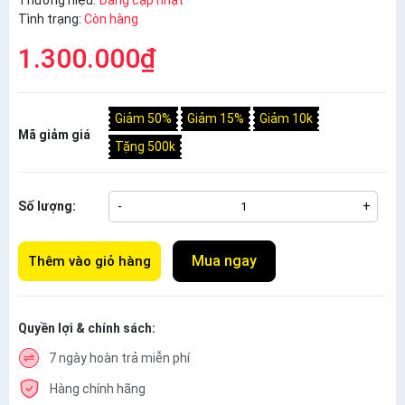
Thương hiệu:
Đang cập nhật
Tình trạng:
Còn hàng
1.300.000₫
Giảm 50%
Giảm 15%
Giảm 10k
Mã giảm giá
Tặng 500k
Số lượng:
-
+
Mua ngay
Thêm vào giỏ hàng
Quyền lợi & chính sách:
7 ngày hoàn trả miễn phí
Hàng chính hãng