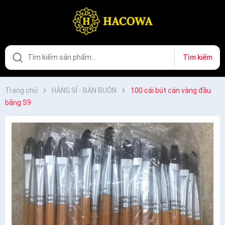
Tìm kiếm
Trang chủ
HÀNG SỈ - BÁN BUÔN
100 cái bút cán vàng đầu
bằng S9